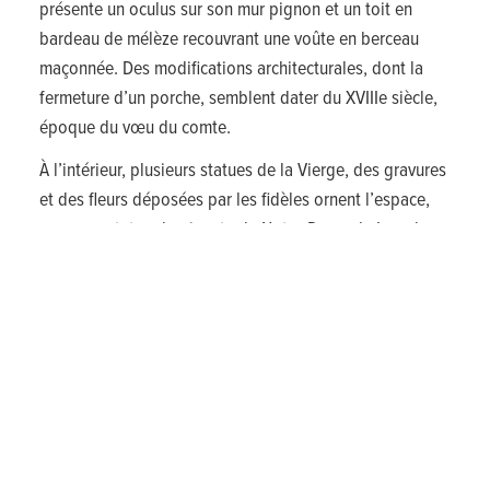
présente un oculus sur son mur pignon et un toit en
bardeau de mélèze recouvrant une voûte en berceau
maçonnée. Des modifications architecturales, dont la
fermeture d’un porche, semblent dater du XVIIIe siècle,
époque du vœu du comte.
À l’intérieur, plusieurs statues de la Vierge, des gravures
et des fleurs déposées par les fidèles ornent l’espace,
avec une statue dominante de Notre-Dame de Lourdes
dans la niche principale. Les murs portent les traces de
fresques anciennes, témoignant de l’histoire longue et
riche de la chapelle. Entretenue avec soin par les
paroissiens, la Chapelle du Planet est un lieu de
recueillement et de tradition, reflétant l’attachement
profond de la communauté à son patrimoine religieux et
culturel.